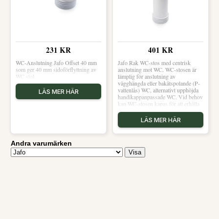
231 KR
401 KR
WC-Anslutning Jafo Offset 40 mm
Jafo Rak WC-stos med centrisk
som ger 40 mm sidoförflyttning av
anslutning mot WC. WC-stosen är
WC stol.
lämplig för anslutning av
vägghängda eller bakåtspolande (P-
vattenlås) WC, alternativt upphöjda
LÄS MER HÄR
handikappanpassade WC. Vid behov
kan WC-stosen kapas för att erhålla
önskad längd.
LÄS MER HÄR
Andra varumärken