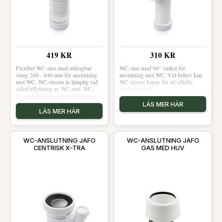
419 KR
310 KR
Flexibel WC-stos med utdragbar
WC-stos med 90° vinkel för
slang 260 - 640 mm för anslutning
anslutning mot WC. Vid behov kan
mot WC. WC-stosen är lämplig vid
WC-stosen kapas för att erhålla
sidoförflyttning av WC-stol. WC-
önskad längd.
stosen bör demonteras vid rensning.
LÄS MER HÄR
LÄS MER HÄR
WC-ANSLUTNING JAFO
WC-ANSLUTNING JAFO
CENTRISK X-TRA
GAS MED HUV