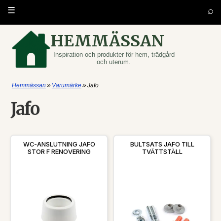
⌕
☰
HEMMÄSSAN
Inspiration och produkter för hem, trädgård
och uterum.
»
»
Hemmässan
Varumärke
Jafo
Jafo
WC-ANSLUTNING JAFO
BULTSATS JAFO TILL
STOR F RENOVERING
TVÄTTSTÄLL