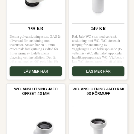
755 KR
249 KR
Denna golvanslutningsstos, GAS är
Rak Jafo WC-stos med centrisk
tillverkad för anslutning mot
anslutning mot WC. WC-stosen är
toalettstol. Stosen har en 30 mm
lämplig för anslutning av
excentrisk förskjutning i sidled för
vägghängda eller bakåtspolande (P-
finjustering av toalettstolens
vattenlås) WC, alternativt upphöjda
placering och installation. Den är
handikappanpassade WC. Vid behov
utformad med en 90˚ golvfläns för
kan WC-stosen kapas för att erhålla
en säker anslutning mot samtliga
önskad längd. Anslutning: 110-muff.
typer av tätskikt i våtrum. Stosen
LÄS MER HÄR
LÄS MER HÄR
skall enligt branschregler vara
fixerad. Om WC stosen är ruckbar
när den monterats så skall den
limmas mot underlaget. Den
WC-ANSLUTNING JAFO
WC-ANSLUTNING JAFO RAK
levereras med ett luktstopp som
OFFSET 40 MM
90 RÖRMUFF
avlägsnas strax innan WC-stol
monteras.