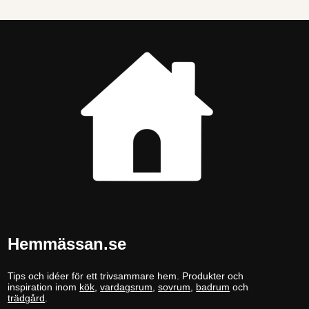
Hemmässan.se
Tips och idéer för ett trivsammare hem. Produkter och
inspiration inom
kök
,
vardagsrum
,
sovrum
,
badrum
och
trädgård
.