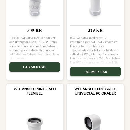
509 KR
329 KR
Flexibel WC-stos med 90° vinkel
Rak WC-stos med centrisk
och utdragbar slang 180 - 350 mm
anslutning mot WC. WC-stosen är
för anslutning mot WC. WC-stosen
lämplig för anslutning av
är lämplig vid sidoförflyttning av
vägghängda eller bakåtspolande (P-
WC-stol. WC-stosen bör demonteras
vattenlås) WC, alternativt upphöjda
vid rensning.
handikappanpassade WC. Vid behov
kan WC-stosen kapas för att erhålla
önskad längd.
LÄS MER HÄR
LÄS MER HÄR
WC-ANSLUTNING JAFO
WC-ANSLUTNING JAFO
FLEXIBEL
UNIVERSAL 90 GRADER