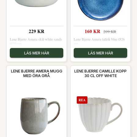
229 KR
160 KR
209 KR
Lene Bjerre Amera skål white sands
Lene Bjerre Amera tallrik blue Ø26
Ø20 cm
cm
LÄS MER HÄR
LÄS MER HÄR
LENE BJERRE AMERA MUGG
LENE BJERRE CAMILLE KOPP
MED ÖRA GRÅ
30 CL OFF WHITE
REA