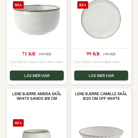
REA
REA
71 KR
99 KR
109 KR
149 KR
Lene Bjerre Amera skål white sands
Lene Bjerre Amera tallrik white
Ø12 cm
sands Ø20,5 cm
LÄS MER HÄR
LÄS MER HÄR
LENE BJERRE AMERA SKÅL
LENE BJERRE CAMILLE SKÅL
WHITE SANDS Ø8 CM
Ø20 CM OFF WHITE
REA