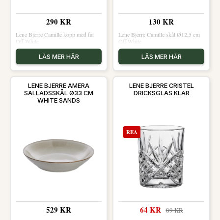
290 KR
130 KR
Lene Bjerre Camille kopp med fat
Lene Bjerre Camille skål Ø12,5 cm
Off White
Off White
LÄS MER HÄR
LÄS MER HÄR
LENE BJERRE AMERA
LENE BJERRE CRISTEL
SALLADSSKÅL Ø33 CM
DRICKSGLAS KLAR
WHITE SANDS
REA
529 KR
64 KR
89 KR