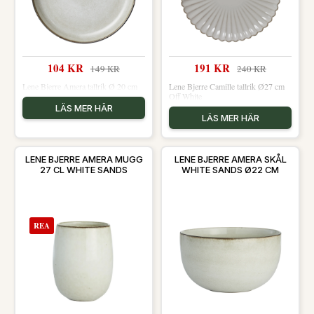
104 KR
191 KR
149 KR
240 KR
Lene Bjerre Amera tallrik Ø 20 cm
Lene Bjerre Camille tallrik Ø27 cm
Off White
LÄS MER HÄR
LÄS MER HÄR
LENE BJERRE AMERA MUGG
LENE BJERRE AMERA SKÅL
27 CL WHITE SANDS
WHITE SANDS Ø22 CM
REA