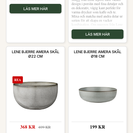
design i porslin med fina detaljer och
en dekorativ, vågig kant perfekt för
LÄS MER HÄR
varma drycker som kaffe och te.
Mixa och matcha med andra delar ur
serien för att skapa en vacker
kombination. Om muggen från Lene
Bjerre- 30 cl- Tillverkad av porslin.-
Vacker design.- Finns även som
LÄS MER HÄR
skål.- Finns även som en tallrik.-
Från serien Camille.- Säljs i 1-pack.
Skötselråd för muggen Shoppa
Kaffekoppar och mer Muggar &
LENE BJERRE AMERA SKÅL
LENE BJERRE AMERA SKÅL
Koppar hos Royal Design.
Ø22 CM
Ø18 CM
REA
368 KR
199 KR
409 KR