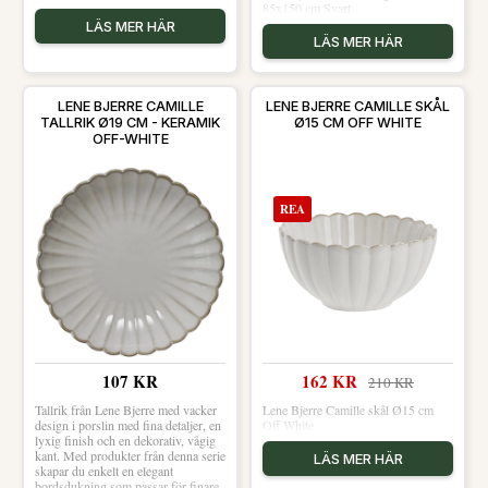
85x150 cm Svart
LÄS MER HÄR
LÄS MER HÄR
LENE BJERRE CAMILLE
LENE BJERRE CAMILLE SKÅL
TALLRIK Ø19 CM - KERAMIK
Ø15 CM OFF WHITE
OFF-WHITE
REA
107 KR
162 KR
210 KR
Tallrik från Lene Bjerre med vacker
Lene Bjerre Camille skål Ø15 cm
design i porslin med fina detaljer, en
Off White
lyxig finish och en dekorativ, vågig
kant. Med produkter från denna serie
LÄS MER HÄR
skapar du enkelt en elegant
bordsdukning som passar för finare