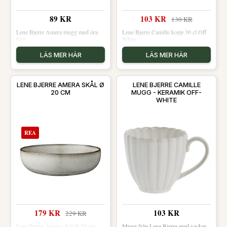
89 KR
103 KR
130 KR
Lene Bjerre Amera mugg med öra
Lene Bjerre Camille kopp 30 cl Off
Grå
White
LÄS MER HÄR
LÄS MER HÄR
LENE BJERRE AMERA SKÅL Ø
LENE BJERRE CAMILLE
20 CM
MUGG - KERAMIK OFF-
WHITE
REA
179 KR
103 KR
229 KR
Lene Bjerre Amera skål Ø 20 cm
Mugg från Lene Bjerre med vacker