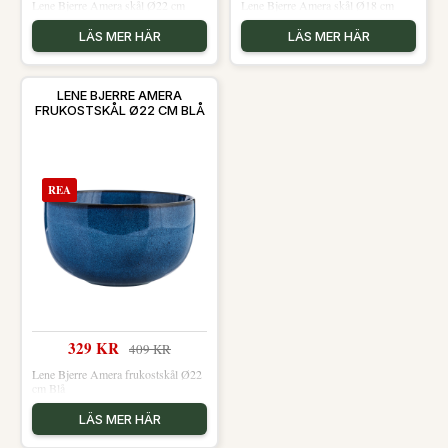
Lene Bjerre Amera skål Ø22 cm
Lene Bjerre Amera skål Ø18 cm
LÄS MER HÄR
LÄS MER HÄR
LENE BJERRE AMERA
FRUKOSTSKÅL Ø22 CM BLÅ
REA
329 KR
409 KR
Lene Bjerre Amera frukostskål Ø22
cm Blå
LÄS MER HÄR