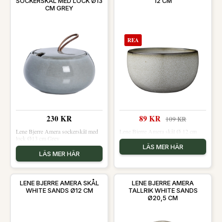
SOCKERSKÅL MED LOCK Ø13
12 CM
CM GREY
REA
230 KR
89 KR
109 KR
Lene Bjerre Amera sockerskål med
Lene Bjerre Amera skål Ø 12 cm
lock Ø13 cm Grey
LÄS MER HÄR
LÄS MER HÄR
LENE BJERRE AMERA SKÅL
LENE BJERRE AMERA
WHITE SANDS Ø12 CM
TALLRIK WHITE SANDS
Ø20,5 CM