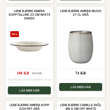
LENE BJERRE AMERA
LENE BJERRE AMERA MUGG
SOPPTALLRIK 23 CM WHITE
27 CL GRÅ
SANDS
REA
188 KR
74 KR
209 KR
Lene Bjerre Amera sopptallrik 23 cm
Lene Bjerre Amera mugg 27 cl Grå
White sands
LÄS MER HÄR
LÄS MER HÄR
LENE BJERRE AMERA KOPP
LENE BJERRE CAMILLE SKÅL
OCH FAT GRÅ
Ø8,5 CM OFF WHITE