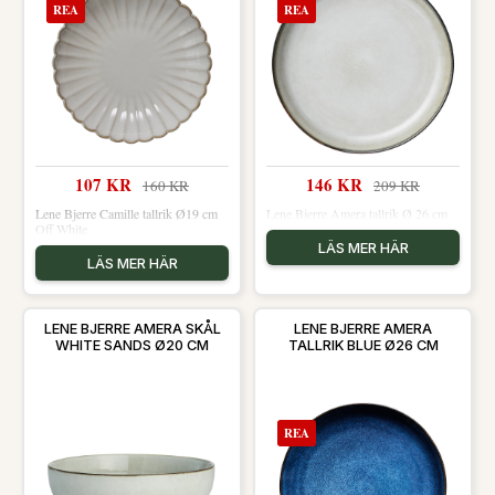
REA
REA
107 KR
146 KR
160 KR
209 KR
Lene Bjerre Camille tallrik Ø19 cm
Lene Bjerre Amera tallrik Ø 26 cm
Off White
LÄS MER HÄR
LÄS MER HÄR
LENE BJERRE AMERA SKÅL
LENE BJERRE AMERA
WHITE SANDS Ø20 CM
TALLRIK BLUE Ø26 CM
REA