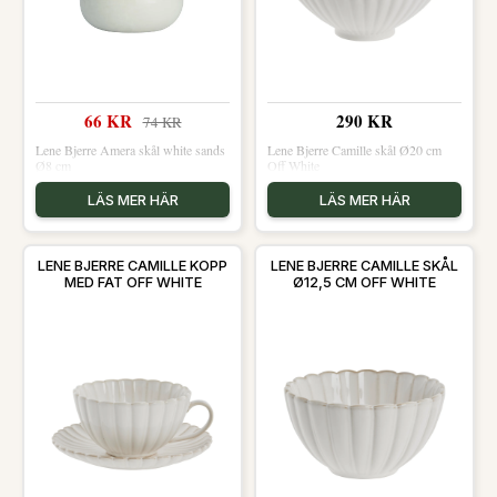
66 KR
290 KR
74 KR
Lene Bjerre Amera skål white sands
Lene Bjerre Camille skål Ø20 cm
Ø8 cm
Off White
LÄS MER HÄR
LÄS MER HÄR
LENE BJERRE CAMILLE KOPP
LENE BJERRE CAMILLE SKÅL
MED FAT OFF WHITE
Ø12,5 CM OFF WHITE