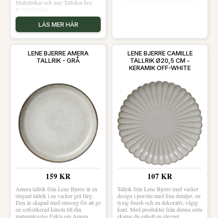
Mattallrikar och mer Tallrikar hos
Royal Design.
LÄS MER HÄR
LENE BJERRE AMERA
LENE BJERRE CAMILLE
TALLRIK - GRÅ
TALLRIK Ø20,5 CM -
KERAMIK OFF-WHITE
159 KR
107 KR
Amera tallrik från Lene Bjerre är en
Tallrik från Lene Bjerre med vacker
elegant tallrik i en vacker grå färg.
design i porslin med fina detaljer, en
Den är skapad med omsorg för att ge
lyxig finish och en dekorativ, vågig
en sofistikerad känsla till din
kant. Med produkter från denna serie
matupplevelse Fakta om Amera
skapar du enkelt en elegant