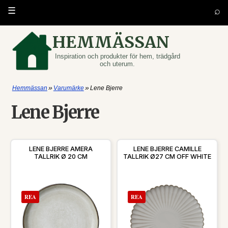
⌕
☰
HEMMÄSSAN
Inspiration och produkter för hem, trädgård
och uterum.
»
»
Hemmässan
Varumärke
Lene Bjerre
Lene Bjerre
LENE BJERRE AMERA
LENE BJERRE CAMILLE
TALLRIK Ø 20 CM
TALLRIK Ø27 CM OFF WHITE
REA
REA