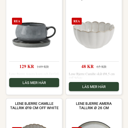
REA
REA
129 KR
48 KR
149 KR
65 KR
Lene Bjerre Amera kopp och fat Grå
Lene Bjerre Camille skål Ø8,5 cm
Off White
LÄS MER HÄR
LÄS MER HÄR
LENE BJERRE CAMILLE
LENE BJERRE AMERA
TALLRIK Ø19 CM OFF WHITE
TALLRIK Ø 26 CM