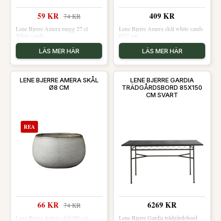
59 KR
409 KR
74 KR
Lene Bjerre Amera mugg 27 cl
Lene Bjerre Amera skål white sands
White sands
Ø22 cm
LÄS MER HÄR
LÄS MER HÄR
LENE BJERRE AMERA SKÅL
LENE BJERRE GARDIA
Ø8 CM
TRÄDGÅRDSBORD 85X150
CM SVART
REA
66 KR
6269 KR
74 KR
Lene Bjerre Amera skål Ø8 cm
Lene Bjerre Gardia trädgårdsbord