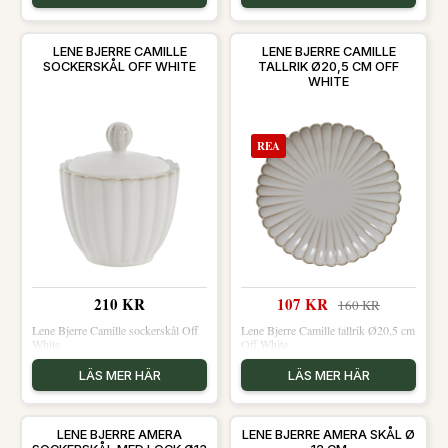
LENE BJERRE CAMILLE
LENE BJERRE CAMILLE
SOCKERSKÅL OFF WHITE
TALLRIK Ø20,5 CM OFF
WHITE
REA
210 KR
107 KR
160 KR
Lene Bjerre Camille sockerskål Off
Lene Bjerre Camille tallrik Ø20,5 cm
White
Off White
LÄS MER HÄR
LÄS MER HÄR
LENE BJERRE AMERA
LENE BJERRE AMERA SKÅL Ø