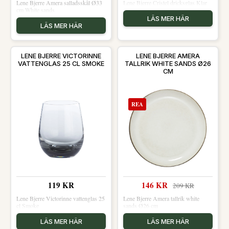
Lene Bjerre Amera salladsskål Ø33
Lene Bjerre Cristel dricksglas Klar
cm White sands
LÄS MER HÄR
LÄS MER HÄR
LENE BJERRE VICTORINNE
LENE BJERRE AMERA
VATTENGLAS 25 CL SMOKE
TALLRIK WHITE SANDS Ø26
CM
REA
119 KR
146 KR
209 KR
Lene Bjerre Victorinne vattenglas 25
Lene Bjerre Amera tallrik white
cl Smoke
sands Ø26 cm
LÄS MER HÄR
LÄS MER HÄR