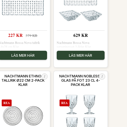
227 KR
629 KR
379 KR
Nachtmann Bossa Nova tallrik
Nachtmann Bossa Nova
14x28 cm Klar
serveringsset 3 delar Klar
LÄS MER HÄR
LÄS MER HÄR
I
I
NACHTMANN ETHNO
NACHTMANN NOBLESSE
TALLRIK Ø22 CM 2-PACK
GLAS PÅ FOT 23 CL 4-
KLAR
PACK KLAR
REA
REA