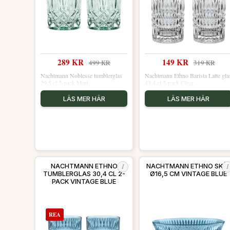
289 KR
149 KR
499 KR
319 KR
Nachtmann Noblesse tumblerglas
Nachtmann Ethno Barista Latte gla
29,5 cl 2-pack Mint
43,4 cl 2-pack Clear
LÄS MER HÄR
LÄS MER HÄR
I
I
NACHTMANN ETHNO
NACHTMANN ETHNO SKÅ
TUMBLERGLAS 30,4 CL 2-
Ø16,5 CM VINTAGE BLUE
PACK VINTAGE BLUE
REA