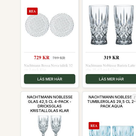
REA
729 KR
319 KR
789 KR
Nachtmann Bossa Nova tallrik 32
Nachtmann Noblesse Barista Latte
cm 2-pack Klar
glas 35 cl 2-pack Clear
LÄS MER HÄR
LÄS MER HÄR
I
NACHTMANN NOBLESSE
NACHTMANN NOBLESSE
GLAS 42,5 CL 4-PACK -
TUMBLERGLAS 29,5 CL 2-
DRICKSGLAS
PACK AQUA
KRISTALLGLAS KLAR
REA