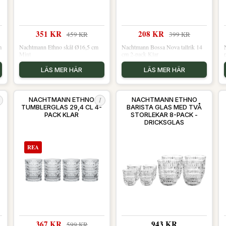
351 KR
208 KR
459 KR
399 KR
m
Nachtmann Ethno skål Ø16,5 cm
Nachtmann Bossa Nova tallrik 14
Mint
cm 2-pack Klar
LÄS MER HÄR
LÄS MER HÄR
I
NACHTMANN ETHNO
NACHTMANN ETHNO
TUMBLERGLAS 29,4 CL 4-
BARISTA GLAS MED TVÅ
PACK KLAR
STORLEKAR 8-PACK -
DRICKSGLAS
KRISTALLGLAS KLAR
REA
367 KR
943 KR
599 KR