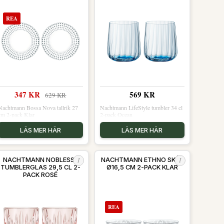
REA
347 KR
569 KR
629 KR
Nachtmann Bossa Nova tallrik 27
Nachtmann LifeStyle tumbler 34 cl
cm 2-pack Klar
2-pack Ocean
LÄS MER HÄR
LÄS MER HÄR
I
I
NACHTMANN NOBLESSE
NACHTMANN ETHNO SKÅL
TUMBLERGLAS 29,5 CL 2-
Ø16,5 CM 2-PACK KLAR
PACK ROSÉ
REA