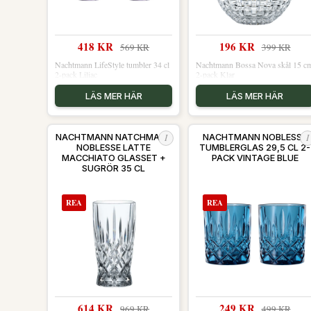
418 KR
196 KR
569 KR
399 KR
Nachtmann LifeStyle tumbler 34 cl
Nachtmann Bossa Nova skål 15 c
2-pack Liliac
2-pack Klar
LÄS MER HÄR
LÄS MER HÄR
I
I
NACHTMANN NATCHMANN
NACHTMANN NOBLESSE
NOBLESSE LATTE
TUMBLERGLAS 29,5 CL 2-
MACCHIATO GLASSET +
PACK VINTAGE BLUE
SUGRÖR 35 CL
REA
REA
614 KR
249 KR
969 KR
499 KR