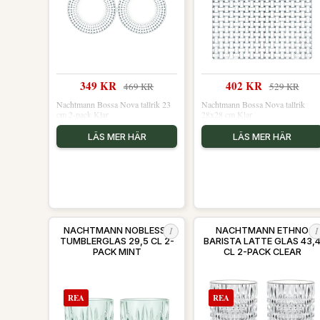
349 KR
402 KR
469 KR
529 KR
Nachtmann Bossa Nova tallrik 23
Nachtmann Bossa Nova tallrik
cm 2-pack Klar
28x28 cm Klar
LÄS MER HÄR
LÄS MER HÄR
I
I
NACHTMANN NOBLESSE
NACHTMANN ETHNO
TUMBLERGLAS 29,5 CL 2-
BARISTA LATTE GLAS 43,
PACK MINT
CL 2-PACK CLEAR
REA
REA