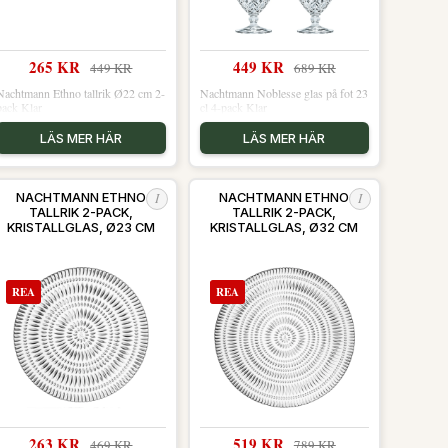
265 KR
449 KR
449 KR
689 KR
Nachtmann Ethno tallrik Ø22 cm 2-
Nachtmann Noblesse glas på fot 23
pack Klar
cl 4-pack Klar
LÄS MER HÄR
LÄS MER HÄR
I
I
NACHTMANN ETHNO
NACHTMANN ETHNO
TALLRIK 2-PACK,
TALLRIK 2-PACK,
KRISTALLGLAS, Ø23 CM
KRISTALLGLAS, Ø32 CM
REA
REA
263 KR
519 KR
469 KR
789 KR