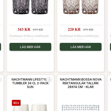
343 KR
220 KR
499 KR
499 KR
Nachtmann Noblesse tumblerglas
Nachtmann Noblesse tumblerglas
29,5 cl 2-pack Smoke
29,5 cl 2-pack Taupe
LÄS MER HÄR
LÄS MER HÄR
I
A
NACHTMANN LIFESTYLE
NACHTMANN BOSSA NOVA
TUMBLER 34 CL 2-PACK
REKTANGULÄR TALLRIK
SUN
28X14 CM - KLAR
REA