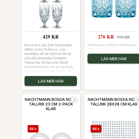
429 KR
276 KR
499 KR
Dessa fyra glas från Nachtmann
Nachtmann Noblesse tumblerglas
tillhör serien Noblesse, som
29,5 cl 2-pack Aqua
innehåller allt du behöver för att
göra din hemmabar komplett.
LÄS MER HÄR
Glasen har ett klassiskt skuret
diamantmönster som ger en lyxig
känsla till det dukade bordet. Är
tillverkade i kristallglas. Shoppa
Dricksglas och mer Glas hos Royal
LÄS MER HÄR
Design.
I
I
NACHTMANN BOSSA NOVA
NACHTMANN BOSSA NOV
TALLRIK 23 CM 2-PACK
TALLRIK 28X28 CM KLAR
KLAR
REA
REA