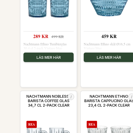
289 KR
459 KR
499 KR
Nachtmann Ethno Tumblerglas
Nachtmann Ethno skål Ø16,5 cm
30,4 cl 2-pack Vintage blue
Vintage blue
LÄS MER HÄR
LÄS MER HÄR
I
I
NACHTMANN NOBLESSE
NACHTMANN ETHNO
BARISTA COFFEE GLAS
BARISTA CAPPUCINO GLA
34,7 CL 2-PACK CLEAR
23,4 CL 2-PACK CLEAR
REA
REA