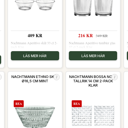
409 KR
216 KR
349 KR
Nachtmann Aperitivo skål 33 cl 2-
Nachtmann Aperitivo tumbler glas
pack Klar
37 cl 2-pack Klar
LÄS MER HÄR
LÄS MER HÄR
I
I
A
NACHTMANN ETHNO SKÅL
NACHTMANN BOSSA NOVA
Ø16,5 CM MINT
TALLRIK 14 CM 2-PACK
KLAR
REA
REA