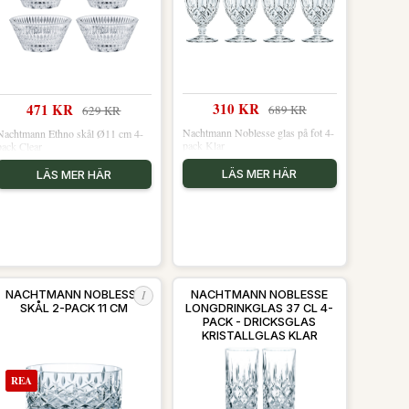
310 KR
471 KR
689 KR
629 KR
Nachtmann Noblesse glas på fot 4-
Nachtmann Ethno skål Ø11 cm 4-
pack Klar
pack Clear
LÄS MER HÄR
LÄS MER HÄR
I
NACHTMANN NOBLESSE
NACHTMANN NOBLESSE
SKÅL 2-PACK 11 CM
LONGDRINKGLAS 37 CL 4-
PACK - DRICKSGLAS
KRISTALLGLAS KLAR
REA