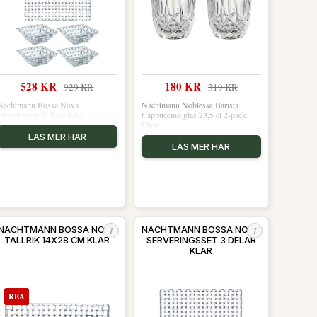
528 KR
180 KR
929 KR
319 KR
Nachtmann Bossa Nova
Nachtmann Noblesse Barista
serveringsset 5 delar Klar
Cappuccino glas 23,5 cl 2-pack
Clear
LÄS MER HÄR
LÄS MER HÄR
I
I
NACHTMANN BOSSA NOVA
NACHTMANN BOSSA NOVA
TALLRIK 14X28 CM KLAR
SERVERINGSSET 3 DELAR
KLAR
REA