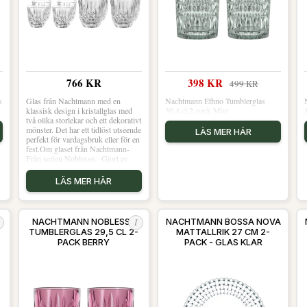
diskmaskin Del av Bossa Nova-
serien Idealisk för olika typer av
rätter Nachtmann, med sin rika
historia som sträcker sig tillbaka till
1834, är kända för sitt hantverk och
sin tidlösa design. Deras produkter
kombinerar tradition och innovation
på bästa sätt, och Bossa Nova
Rektangulär Tallrik är inget
766 KR
398 KR
499 KR
undantag. Upptäck glädjen i att
duka med ett varumärke som står
s
Glas från Nachtmann med en
Nachtmann Ethno Tumblerglas
för kvalitet och elegans Shoppa
klassisk design i kristallglas med
30,4 cl 2-pack Mint
Mattallrikar och mer Tallrikar hos
två olika storlekar och ett dekorativt
Royal Design.
mönster. Det har ett tidlöst utseende
LÄS MER HÄR
perfekt för vardagsbruk eller för en
fest.Om glaset från Nachtmann-
Från serien Noblesse.- Gjort av
kristallglas.- Säljs i 8-
pack.Skötselråd för glaset- Tål
LÄS MER HÄR
diskmaskin. Shoppa Dricksglas
och mer Glas hos Royal Design.
I
L
NACHTMANN NOBLESSE
NACHTMANN BOSSA NOVA
TUMBLERGLAS 29,5 CL 2-
MATTALLRIK 27 CM 2-
PACK BERRY
PACK - GLAS KLAR