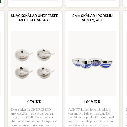
SNACKSKÅLAR UNDRESSED
SMÅ SKÅLAR I PORSLIN
MED SKEDAR, 4ST
AUNTY, 4ST
979 KR
1099 KR
Dessa lekfulla UNDRESSED
AUNTY kollektionen är lekfull,
snacksskålar med skedar ger en
elegant och full av karaktär. Den
rolig touch till ditt bord med sina
kombinerar optiska illusioner med
charmiga illustrationer. I varje skål
mjuka rosa detaljer och skapar en
gömmer sig en unik figur som
porslinsserie som känns både