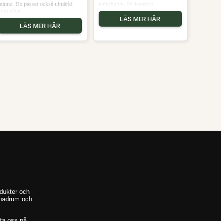
minne. De passar också utmärkt
naturligtvis för tepartyn.
som gåva.
LÄS MER HÄR
LÄS MER HÄR
odukter och
badrum
och
kta oss på