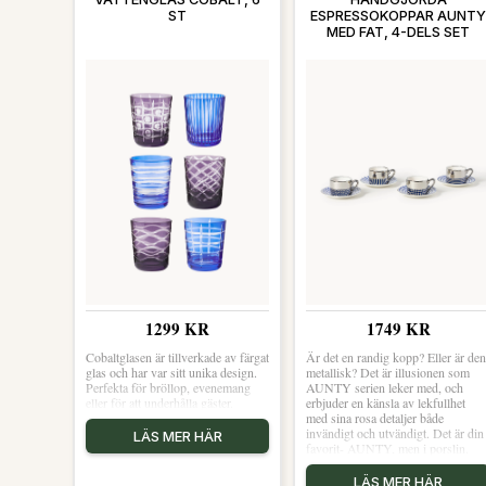
känt för sin innovativa design och
ST
ESPRESSOKOPPAR AUNTY
höga kvalitet. Varumärket strävar
MED FAT, 4-DELS SET
efter att skapa möbler som
kombinerar stil med funktion och
hållbarhet för att skapa en unik
upplevelse för kunderna Shoppa
Fåtöljer och mer Fåtöljer &
Sittpuffar hos Royal Design.
1299 KR
1749 KR
Cobaltglasen är tillverkade av färgat
Är det en randig kopp? Eller är de
glas och har var sitt unika design.
metallisk? Det är illusionen som
Perfekta för bröllop, evenemang
AUNTY serien leker med, och
eller för att underhålla gäster.
erbjuder en känsla av lekfullhet
med sina rosa detaljer både
invändigt och utvändigt. Det är din
LÄS MER HÄR
favorit- AUNTY, men i porslin.
LÄS MER HÄR