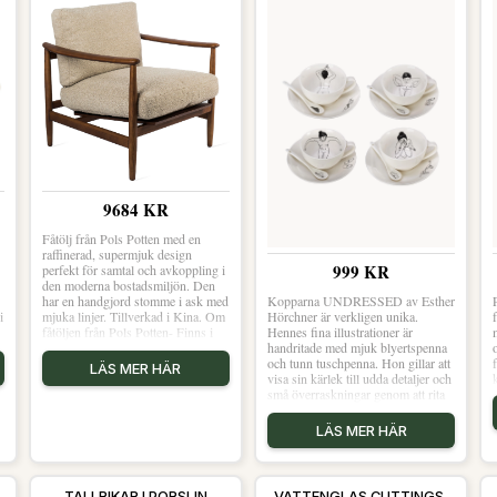
9684 KR
Fåtölj från Pols Potten med en
raffinerad, supermjuk design
999 KR
perfekt för samtal och avkoppling i
den moderna bostadsmiljön. Den
har en handgjord stomme i ask med
Kopparna UNDRESSED av Esther
i
mjuka linjer. Tillverkad i Kina. Om
Hörchner är verkligen unika.
fåtöljen från Pols Potten- Finns i
Hennes fina illustrationer är
flera varianter.- Klädsel i polyester.-
handritade med mjuk blyertspenna
trä från ett ansvarsfullt skogsbruk.
och tunn tuschpenna. Hon gillar att
LÄS MER HÄR
2
Shoppa Fåtöljer och mer Fåtöljer &
visa sin kärlek till udda detaljer och
Sittpuffar hos Royal Design.
små överraskningar genom att rita
badande damer i tekopparna. Vi
vågar påstå att din fikastund aldrig
LÄS MER HÄR
ha
TALLRIKAR I PORSLIN
VATTENGLAS CUTTINGS,