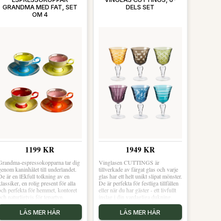
GRANDMA MED FAT, SET
DELS SET
OM 4
1199 KR
1949 KR
Grandma-espressokopparna tar dig
Vinglasen CUTTINGS är
genom kaninhålet till underlandet.
tillverkade av färgat glas och varje
De är en lEkfull tolkning av en
glas har ett helt unikt slipat mönster.
klassiker, en rolig present för alla
De är perfekta för festliga tillfällen
och perfekta för hemmet, kontoret
eller när du har gäster - ett livfullt
och naturligtvis för tepartyn.
inslag i din vardagliga dukning.
LÄS MER HÄR
LÄS MER HÄR