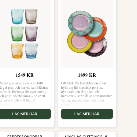
1549 KR
1899 KR
Peony glasen är gjorda av fullt
GRANDPA kollektionen är en
färgat glas och har ett sandblästrat
hyllning till klassiskt porslin,
mönster. Perfekta för evenemang
nytolkad i en färgglad och
och gästunderhållning - de är ett
harmonisk serie delar som utstrålar
fantastiskt tillskott till ditt
värme, personlighet och tidlös
köksbord.
charm.
LÄS MER HÄR
LÄS MER HÄR
ESPRESSOKOPPAR
VINGLAS CUTTINGS, 6-