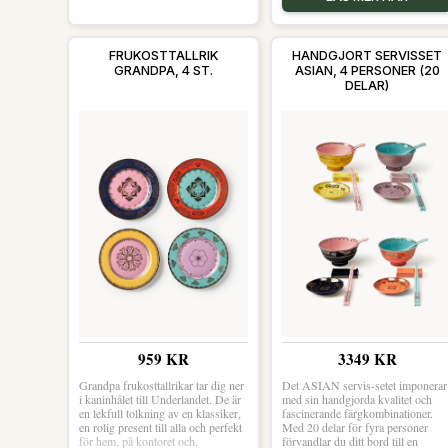
FRUKOSTTALLRIK
HANDGJORT SERVISSET
GRANDPA, 4 ST.
ASIAN, 4 PERSONER (20
DELAR)
959 KR
3349 KR
Grandpa frukosttallrikar tar dig ner
Det ASIAN servis-setet imponerar
i kaninhålet till Underlandet. De är
med sin handgjorda kvalitet och
en lekfull tolkning av en klassiker,
fascinerande färgkombinationer.
en rolig present till alla och perfekt
Med 20 delar för fyra personer
för hem, på kontoret och,
förvandlar du ditt bord till en