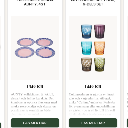
AUNTY, 4ST
6-DELS SET
1449 KR
1349 KR
n
Cuttingsglasen är gjorda av färgat
AUNTY kollektionen är lekfull,
glas och varje glas har sitt eget,
elegant och full av karaktär. Den
unika "Cutting"-mönster. Perfekta
kombinerar optiska illusioner med
för evenemang eller underhållning
mjuka rosa detaljer och skapar en
av gäster - de är ett livfullt tillskott
porslinsserie som känns både
till din dagliga bordsdekoration.
charmig och oväntad.
LÄS MER HÄR
LÄS MER HÄR