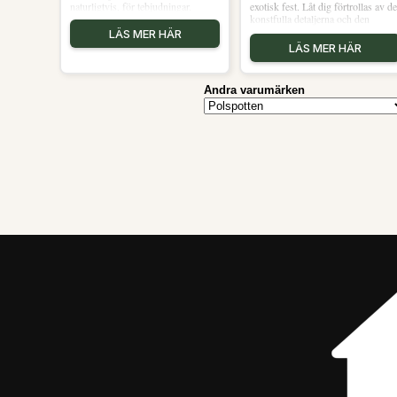
naturligtvis, för tebjudningar.
exotisk fest. Låt dig förtrollas av d
konstfulla detaljerna och den
harmoniska designen.
LÄS MER HÄR
LÄS MER HÄR
Andra varumärken