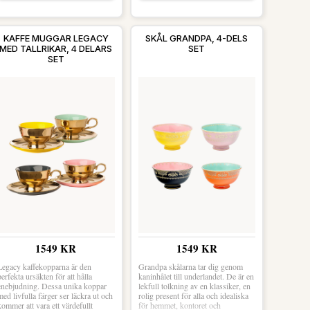
KAFFE MUGGAR LEGACY
SKÅL GRANDPA, 4-DELS
MED TALLRIKAR, 4 DELARS
SET
SET
1549 KR
1549 KR
Legacy kaffekopparna är den
Grandpa skålarna tar dig genom
perfekta ursäkten för att hålla
kaninhålet till underlandet. De är en
enebjudning. Dessa unika koppar
lekfull tolkning av en klassiker, en
med livfulla färger ser läckra ut och
rolig present för alla och idealiska
kommer att vara ett värdefullt
för hemmet, kontoret och