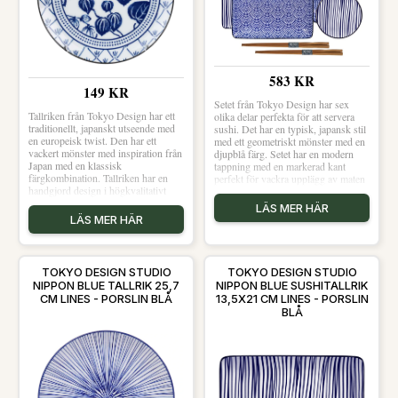
och mer Tallrikar hos Royal Design.
583 KR
149 KR
Setet från Tokyo Design har sex
Tallriken från Tokyo Design har ett
olika delar perfekta för att servera
traditionellt, japanskt utseende med
sushi. Det har en typisk, japansk stil
en europeisk twist. Den har ett
med ett geometriskt mönster med en
vackert mönster med inspiration från
djupblå färg. Setet har en modern
Japan med en klassisk
tappning med en markerad kant
färgkombination. Tallriken har en
perfekt för vackra upplägg av maten
handgjord design i högkvalitativt
och en handgjord design i
porslin perfekt för vardagsbruk. Ge
högkvalitativt porslin för vardaglig
LÄS MER HÄR
din inredning en personlig touch
användning. Levereras i fin
LÄS MER HÄR
genom att mixa produkten med andra
presentförpackning. Om från Tokyo
mönster från samma serie. Det
Design- Handgjord design.- Typisk,
omsorgsfulla hantverket gör varje
japansk stil.- Blått, geometriskt
produkt unik och innebär att små
mönster.- Tillverkat av porslin.- Från
TOKYO DESIGN STUDIO
TOKYO DESIGN STUDIO
variationer kan förekomma.
serien Nippon Blue. Nippon Blue
NIPPON BLUE TALLRIK 25,7
NIPPON BLUE SUSHITALLRIK
Tillverkad i Japan. Om tallriken från
Sushi innehåller:- 2 x 9,5x3 cm
CM LINES - PORSLIN BLÅ
13,5X21 CM LINES - PORSLIN
Tokyo Design- Unik, handgjord
skålar- 2 x 21x13,5 cm tallrikar- 2 x
BLÅ
design.- Klassisk färgkombination.-
ätpinnar Skötselråd för setet- Tål
Behändig storlek perfekt för olika
diskmaskin.- Tål mikrovågsugn.
förrätter och desserter.- Traditionellt,
Shoppa Mattallrikar och mer
japanskt utseende med en europeisk
Tallrikar hos Royal Design.
twist.- Tillverkad av porslin.- Från
serien Flora Japonica. Skötselråd för
tallriken- Tål diskmaskin.- Tål