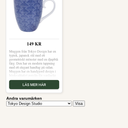
Tallrikar hos Royal Design.
149 KR
Muggen från Tokyo Design har en
typisk, japansk stil med ett
geometriskt mönster med en djupblå
färg. Den har en modern tappning
med ett elegant handtag på sidan.
Muggen har en handgjord design i
högkvalitativt porslin för vardaglig
användning. Matcha med enfärgat
porslin för en mer enkel stil eller
LÄS MER HÄR
satsa på olika kombinationer för att
skapa en mer personlig dukning. Om
från Tokyo Design- Handgjord
Andra varumärken
design.- Typisk, japansk stil.- Blått,
geometriskt mönster.- Tillverkad av
porslin.- Från serien Nippon Blue.
Skötselråd för muggen- Tål
diskmaskin.- Tål mikrovågsugn.
Shoppa Kaffekoppar och mer
Muggar & Koppar hos Royal
Design.