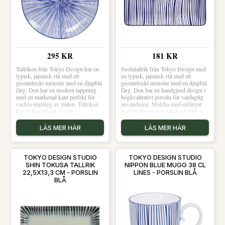
mikrovågsugn. Shoppa Mattallrikar
och mer Tallrikar hos Royal Design.
295 KR
181 KR
Tallriken från Tokyo Design har en
Sushitallrik från Tokyo Design med
typisk, japansk stil med ett
en typisk, japansk stil med ett
geometriskt mönster med en djupblå
geometriskt mönster med en djupblå
färg. Den har en modern tappning
färg. Den har en handgjord design i
med en markerad kant perfekt för
högkvalitativt porslin för vardaglig
vackra upplägg av maten. Tallriken
användning. Matcha med enfärgat
har en handgjord design i
porslin för en mer enkel stil eller
högkvalitativt porslin för vardaglig
satsa på olika kombinationer för att
användning. Matcha med enfärgat
skapa en mer personlig dukning.
LÄS MER HÄR
LÄS MER HÄR
porslin för en mer enkel stil eller
Tillverkad i Japan. Om från Tokyo
satsa på olika kombinationer för att
Design- Handgjord design.- Typisk,
skapa en mer personlig dukning.
japansk stil.- Blått, geometriskt
Tillverkad i Japan. Om från Tokyo
mönster.- Tillverkad av porslin.-
TOKYO DESIGN STUDIO
TOKYO DESIGN STUDIO
Design- Handgjord design.- Typisk,
Passar för traditionella, japanska
SHIN TOKUSA TALLRIK
NIPPON BLUE MUGG 38 CL
japansk stil.- Blått, geometriskt
maträtter.- Från serien Nippon Blue.
22,5X13,3 CM - PORSLIN
LINES - PORSLIN BLÅ
mönster.- Tillverkad av porslin.-
Skötselråd för sushitallriken- Tål
BLÅ
Från serien Nippon Blue. Skötselråd
diskmaskin.- Tål mikrovågsugn.
för tallriken- Tål diskmaskin.- Tål
Shoppa Mattallrikar och mer
mikrovågsugn. Shoppa Mattallrikar
Tallrikar hos Royal Design.
och mer Tallrikar hos Royal Design.