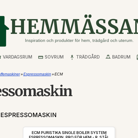
HEMMÄSSA
Inspiration och produkter för hem, trädgård och uterum.
VARDAGSRUM
SOVRUM
TRÄDGÅRD
BADRUM
»
»
ffemaskiner
Espressomaskin
ECM
essomaskin
 ESPRESSOMASKIN
ECM PURISTIKA SINGLE BOILER SYSTEM
ESPRESSOMASKIN, PRO FÖR HEM - R. STÅL