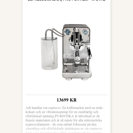
13699 KR
Allt handlar om espresso. En kaffemaskin med en enda
kokare och en vibrationspump för en oumbärlig och
oförfalskad njutning.PURISTIKA är tillverkad av de
finaste materialen och är ett måste för alla entusiastiska
espressofantaster - de som enbart fokuserar på den
väsentliga och oförfalskade njutningen av sin espresso.
Tack vare det innovativa PID-systemet och den externt