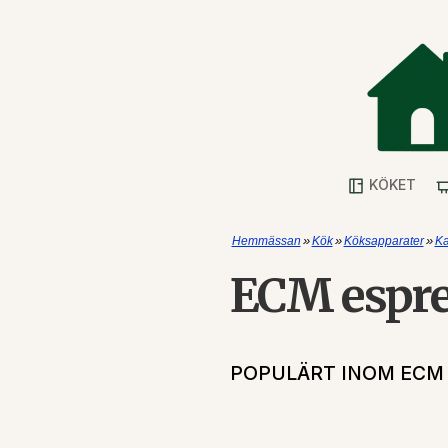
KÖKET
»
»
»
Hemmässan
Kök
Köksapparater
Ka
ECM espr
POPULÄRT INOM ECM