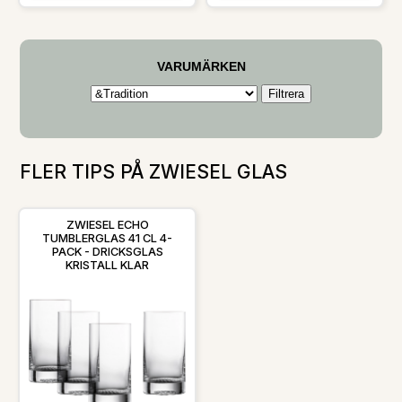
Simplify.- Säljs i 2-pack.- Kapacitet:
maskintillverkat i Zwiesel,
53 cl.- Handgjord design. Skötselråd
kombinerar Echo-serien modern
för dricksglaset- Handdisk
estetik med hög funktionalitet.
rekommenderas. Shoppa Dricksglas
Tumblerglaset är en mångsidig bas i
och mer Glas hos Royal Design.
varje glasuppsättning och kan med
fördel kombineras med de andra
VARUMÄRKEN
glasen i serien – som martiniglaset –
för en fulländad barupplevelse.Om
tumblerglaset från Zwiesel- 15 cm
högt – idealiskt som allroundglas för
många drycker.- Karaktäristiskt
vågmönster i botten som reflekterar
ljus.- Tillverkat i hållbart Tritan®-
kristallglas.- Maskintillverkat i
FLER TIPS PÅ ZWIESEL GLAS
Zwiesel, Tyskland.- Passar perfekt
ihop med övriga glas i Echo-serien
för en enhetlig stil. Shoppa
Dricksglas och mer Glas hos Royal
ZWIESEL ECHO
Design.
TUMBLERGLAS 41 CL 4-
PACK - DRICKSGLAS
KRISTALL KLAR