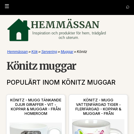
⌕
☰
HEMMÄSSAN
Inspiration och produkter för hem, trädgård
och uterum.
»
»
»
»
Hemmässan
Kök
Servering
Muggar
Könitz
Könitz muggar
POPULÄRT INOM KÖNITZ MUGGAR
KÖNITZ - MUGG TÄNKANDE
KÖNITZ - MUGG
DJUR GIRAFFER - VIT -
VATTENFÄRGAD TIGER -
KOPPAR & MUGGAR - FRÅN
FLERFÄRGAD - KOPPAR &
HOMEROOM
MUGGAR - FRÅN
HOMEROOM