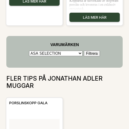
Kopparna är tillverkade av högbränt
LÄS MER HÄR
som en skål.- Tillverkad i USA
porslin och levereras i en exklusiv
Skötselråd för muggen- Tål
presentask.
mikrovågsugn.- Tål diskmaskin.
Shoppa Kaffekoppar och mer
LÄS MER HÄR
Muggar & Koppar hos Royal
Design.
VARUMÄRKEN
FLER TIPS PÅ JONATHAN ADLER
MUGGAR
PORSLINSKOPP GALA