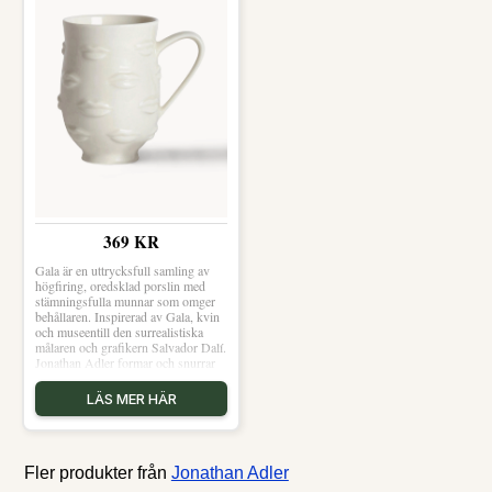
369 KR
Gala är en uttrycksfull samling av
högfiring, oredsklad porslin med
stämningsfulla munnar som omger
behållaren. Inspirerad av Gala, kvin
och museentill den surrealistiska
målaren och grafikern Salvador Dalí.
Jonathan Adler formar och snurrar
modellerna och ersätter sedan de
karakteristiska geometris
LÄS MER HÄR
Fler produkter från
Jonathan Adler