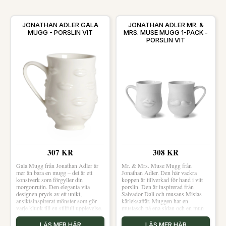
JONATHAN ADLER GALA
JONATHAN ADLER MR. &
MUGG - PORSLIN VIT
MRS. MUSE MUGG 1-PACK -
PORSLIN VIT
307 KR
308 KR
Gala Mugg från Jonathan Adler är
Mr. & Mrs. Muse Mugg från
mer än bara en mugg – det är ett
Jonathan Adler. Den här vackra
konstverk som förgyller din
koppen är tillverkad för hand i vitt
morgonrutin. Den eleganta vita
porslin. Den är inspirerad från
designen pryds av ett unikt,
Salvador Dali och musans Misias
ansiktsinspirerat mönster som gör
kärleksaffär. Muggen har en
varje klunk till en stilfull upplevelse.
mustasch på ena sidan och en mun
Perfekt för både kaffeälskare och
på den andra sidan. Det är endast en
tedrickare, denna mugg kombinerar
mugg som ingår, bilden
LÄS MER HÄR
LÄS MER HÄR