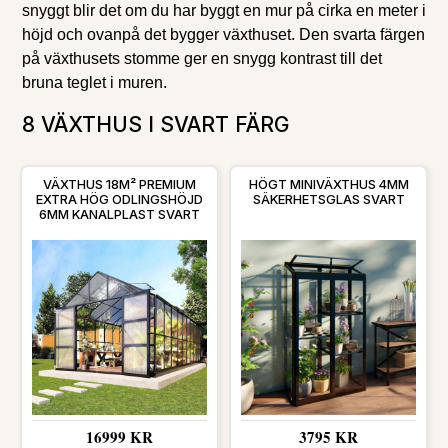
snyggt blir det om du har byggt en mur på cirka en meter i
höjd och ovanpå det bygger växthuset. Den svarta färgen
på växthusets stomme ger en snygg kontrast till det
bruna teglet i muren.
8 VÄXTHUS I SVART FÄRG
VÄXTHUS 18M² PREMIUM
HÖGT MINIVÄXTHUS 4MM
EXTRA HÖG ODLINGSHÖJD
SÄKERHETSGLAS SVART
6MM KANALPLAST SVART
16999 KR
3795 KR